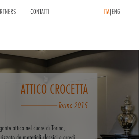
ARTNERS
CONTATTI
ITA
ENG
ATTICO CROCETTA
Torino
2015
gante attico nel cuore di Torino,
erizzato da materiali classici e arredi