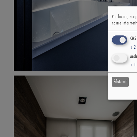
Per favore, scegl
nostra informati
CMS
↓
2
Anali
↓
1
Rifiuta tutti