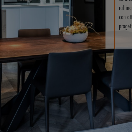
raffin
con at
proget