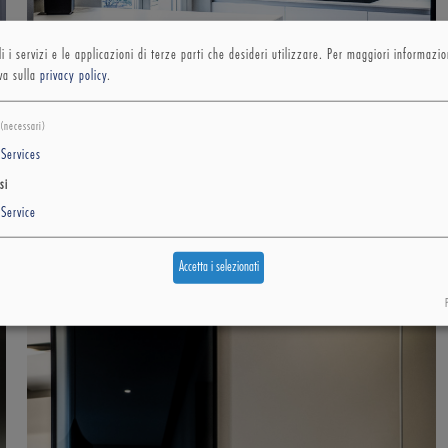
i i servizi e le applicazioni di terze parti che desideri utilizzare.
Per maggiori informazion
va sulla
privacy policy
.
(necessari)
Services
si
Service
Accetta i selezionati