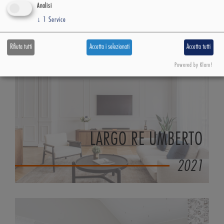
Analisi
2021
↓
1
Service
Rifiuta tutti
Accetta i selezionati
Accetta tutti
Powered by Klaro!
LARGO RE UMBERTO
2021