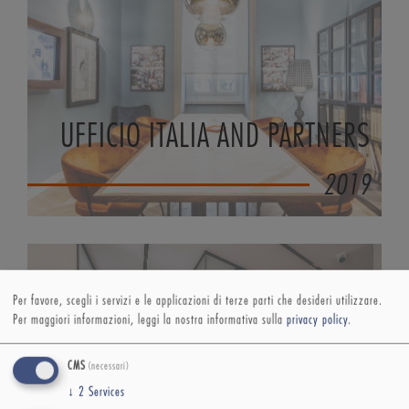
UFFICIO ITALIA AND PARTNERS
2019
Per favore, scegli i servizi e le applicazioni di terze parti che desideri utilizzare.
Per maggiori informazioni, leggi la nostra informativa sulla
privacy policy
.
CMS
(necessari)
ADEOS GROUP
↓
2
Services