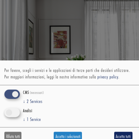
Per favore, scegli i servizi e le applicazioni di terze parti che desideri utilizzare.
Per maggiori informazioni, leggi la nostra informativa sulla
privacy policy
.
CMS
(necessari)
↓
2
Services
Analisi
↓
1
Service
Rifiuta tutti
Accetta i selezionati
Accetta tutti