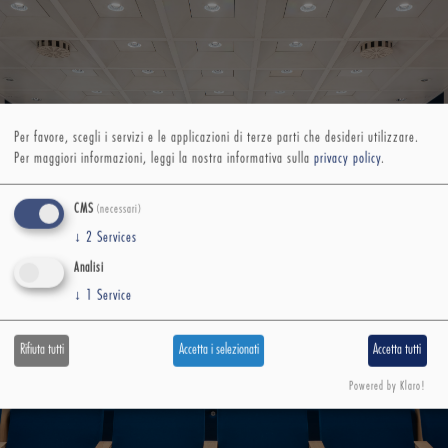
Per favore, scegli i servizi e le applicazioni di terze parti che desideri utilizzare.
Per maggiori informazioni, leggi la nostra informativa sulla
privacy policy
.
CMS
(necessari)
↓
2
Services
Analisi
↓
1
Service
Rifiuta tutti
Accetta i selezionati
Accetta tutti
Powered by Klaro!