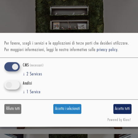
Per favore, scegli i servizi e le applicazioni di terze parti che desideri utilizzare.
Per maggiori informazioni, leggi la nostra informativa sulla
privacy policy
.
CMS
(necessari)
↓
2
Services
Analisi
↓
1
Service
Rifiuta tutti
Accetta i selezionati
Accetta tutti
Powered by Klaro!