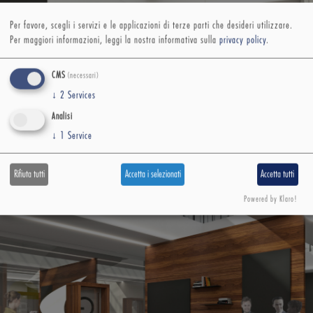
Per favore, scegli i servizi e le applicazioni di terze parti che desideri utilizzare.
Per maggiori informazioni, leggi la nostra informativa sulla
privacy policy
.
CMS
(necessari)
↓
2
Services
Analisi
↓
1
Service
Rifiuta tutti
Accetta i selezionati
Accetta tutti
Powered by Klaro!