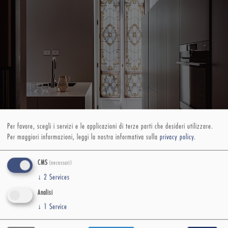
Per favore, scegli i servizi e le applicazioni di terze parti che desideri utilizzare.
Per maggiori informazioni, leggi la nostra informativa sulla
privacy policy
.
CMS
(necessari)
↓
2
Services
Analisi
↓
1
Service