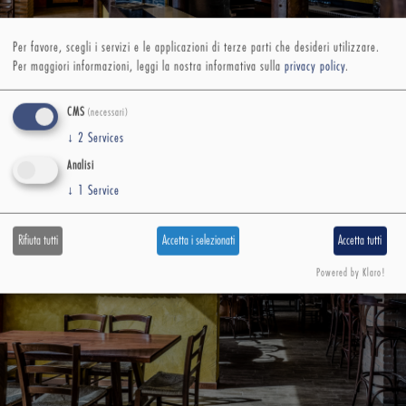
Per favore, scegli i servizi e le applicazioni di terze parti che desideri utilizzare.
Per maggiori informazioni, leggi la nostra informativa sulla
privacy policy
.
CMS
(necessari)
↓
2
Services
Analisi
↓
1
Service
Rifiuta tutti
Accetta i selezionati
Accetta tutti
Powered by Klaro!